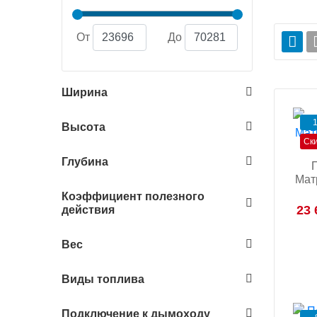
От
До
Ширина
1
Высота
Ск
Глубина
Мат
Коэффициент полезного
23 
действия
Вес
Виды топлива
Подключение к дымоходу