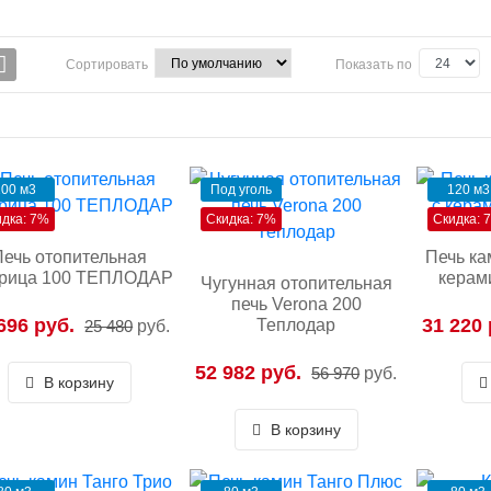
Сортировать
Показать по
00 м3
Под уголь
120 м3
идка: 7%
Скидка: 7%
Скидка: 
Печь отопительная
Печь ка
рица 100 ТЕПЛОДАР
керам
Чугунная отопительная
печь Verona 200
696 руб.
31 220 
Теплодар
25 480
руб.
52 982 руб.
56 970
руб.
В корзину
В корзину