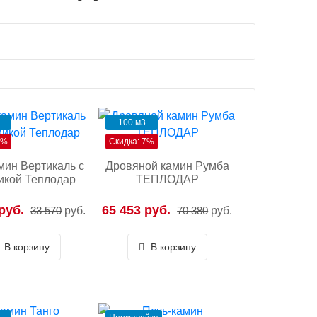
100 м3
7%
Скидка: 7%
мин Вертикаль с
Дровяной камин Румба
икой Теплодар
ТЕПЛОДАР
руб.
65 453 руб.
33 570
руб.
70 380
руб.
В корзину
В корзину