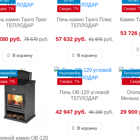
80 м3
80 м3
80 м3
идка: 7%
Скидка: 7%
Скидка: 
чь камин Танго Трио
Печь-камин Танго Плюс
Камин 
ТЕПЛОДАР
ТЕПЛОДАР
53 726 
280 руб.
57 632 руб.
75 570
руб.
61 970
руб.
В корзину
В корзину
ржавейка
Нержавейка
Теплоакк
идка: 7%
Скидка: 7%
Скидк
Печь ОВ-120 угловой
Отопи
ТЕПЛОДАР
Мильна
42 947 руб.
29 900 
46 180
руб.
В корзину
вяной камин ОВ-120