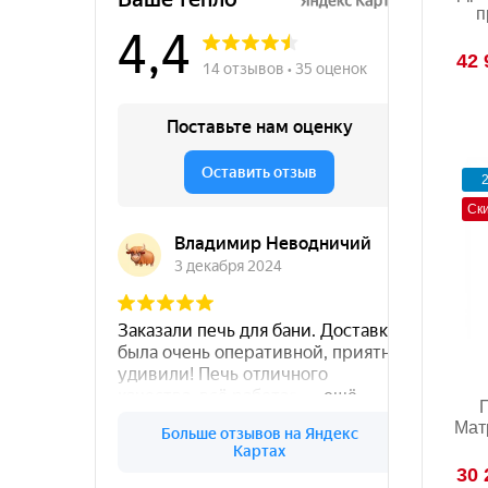
п
42 
2
Ск
Мат
30 