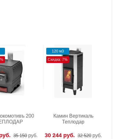
120 м3
7%
Скидка: 7%
окомотивъ 200
Камин Вертикаль
ЕПЛОДАР
Теплодар
руб.
30 244 руб.
35 150
руб.
32 520
руб.