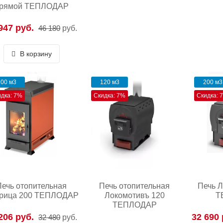
рямой ТЕПЛОДАР
947 руб.
46 180
руб.
В корзину
00 м3
120 м3
200 м3
идка: 7%
Скидка: 7%
Скидка: 
Печь отопительная
Печь отопительная
Печь Л
рица 200 ТЕПЛОДАР
Локомотивъ 120
Т
ТЕПЛОДАР
206 руб.
32 690 
32 480
руб.