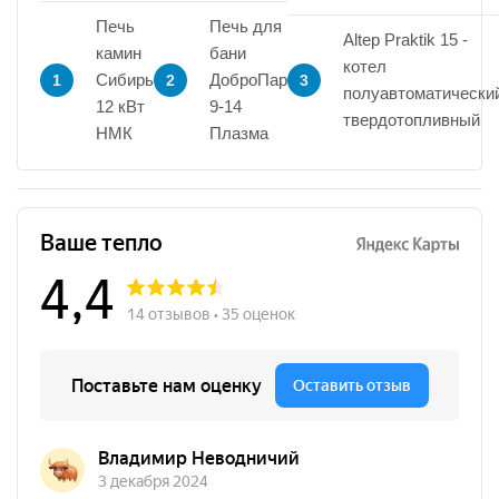
Печь
Печь для
Altep Praktik 15 -
камин
бани
котел
Сибирь
ДоброПар
1
2
3
полуавтоматически
12 кВт
9-14
твердотопливный
НМК
Плазма