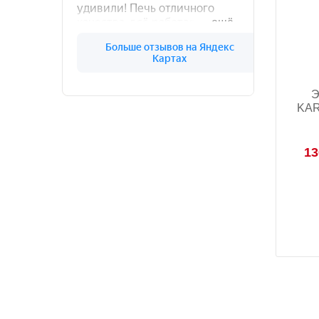
Э
KAR
13