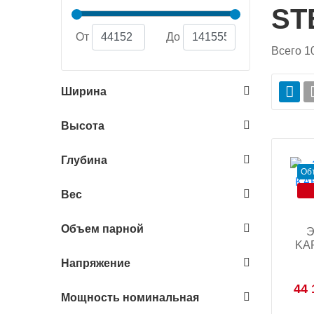
ST
От
До
Всего
1
Ширина
Высота
Глубина
Об
Вес
Объем парной
Э
KAR
Напряжение
44 
Мощность номинальная