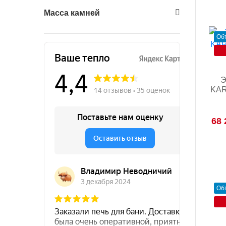
Масса камней
Об
Э
KAR
68 
Об