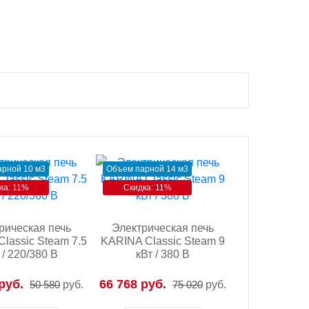
рной 10 м3
Объем парной 14 м3
ка: 11%
Скидка: 11%
рическая печь
Электрическая печь
lassic Steam 7.5
KARINA Classic Steam 9
 / 220/380 В
кВт / 380 В
руб.
66 768 руб.
50 580
руб.
75 020
руб.