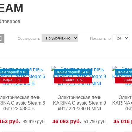
EAM
0
товаров
Сортировать
Показать по
ъем парной 9 м3
Объем парной 14 м3
Объем па
Скидка: 11%
Скидка: 11%
Скид
лектрическая печь
Электрическая печь
Элект
INA Classic Steam 6
KARINA Classic Steam 9
KARINA C
кВт / 220/380 В
кВт / 220/380 В MINI
кВт
153 руб.
46 093 руб.
45 016 
49 610
руб.
51 790
руб.