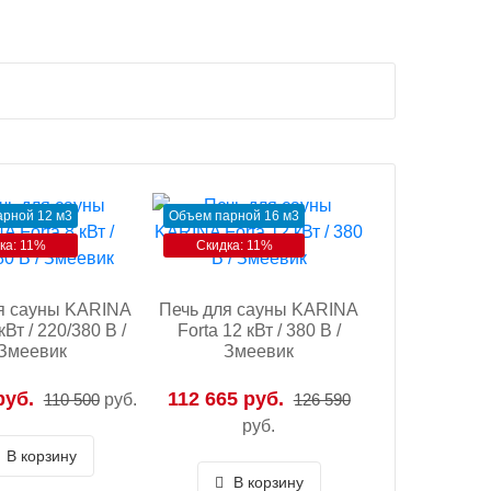
рной 12 м3
Объем парной 16 м3
ка: 11%
Скидка: 11%
я сауны KARINA
Печь для сауны KARINA
кВт / 220/380 В /
Forta 12 кВт / 380 В /
Змеевик
Змеевик
руб.
112 665 руб.
110 500
руб.
126 590
руб.
В корзину
В корзину