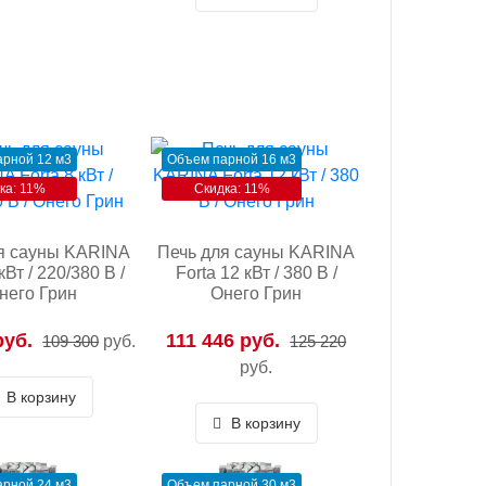
рной 12 м3
Объем парной 16 м3
ка: 11%
Скидка: 11%
я сауны KARINA
Печь для сауны KARINA
кВт / 220/380 В /
Forta 12 кВт / 380 В /
него Грин
Онего Грин
руб.
111 446 руб.
109 300
руб.
125 220
руб.
В корзину
В корзину
рной 24 м3
Объем парной 30 м3