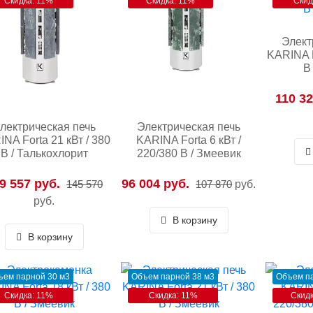
Скидка: 11%
Скидка: 11%
Скид
Элект
KARINA F
В
110 32
лектрическая печь
Электрическая печь
NA Forta 21 кВт / 380
KARINA Forta 6 кВт /
В / Талькохлорит
220/380 В / Змеевик
9 557 руб.
96 004 руб.
145 570
107 870
руб.
руб.
В корзину
В корзину
ъем парной 30 м3
Объем парной 38 м3
Объем па
Скидка: 11%
Скидка: 11%
Скидк