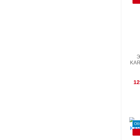
Э
KARI
12
Об