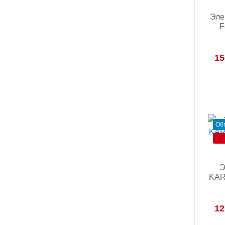
Эле
F
15
Об
Э
KARI
12