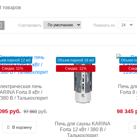
8
товаров
Сортировать
Показать по
ъем парной 12 м3
Объем парной 16 м3
Объем па
Скидка: 11%
Скидка: 11%
Скид
лектрическая печь
Печь дл
ARINA Forta 8 кВт /
Forta 8 
/380 В / Талькохлорит
095 руб.
98 345 
97 860
руб.
Печь для сауны KARINA
В корзину
Forta 12 кВт / 380 В /
Талькохлорит