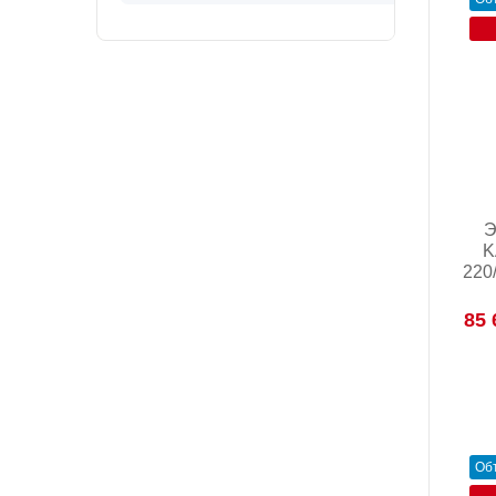
Э
K
220
85 
Об