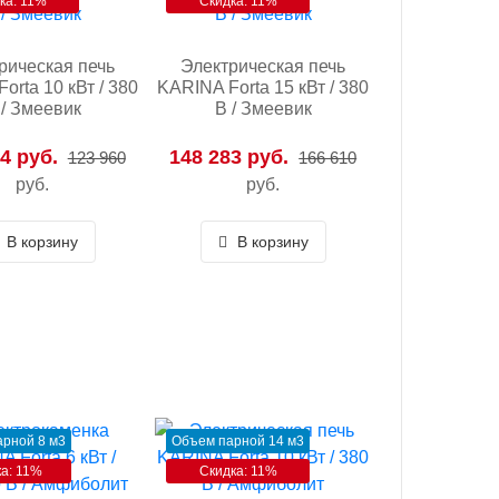
ка: 11%
Скидка: 11%
рическая печь
Электрическая печь
orta 10 кВт / 380
KARINA Forta 15 кВт / 380
 / Змеевик
В / Змеевик
4 руб.
148 283 руб.
123 960
166 610
руб.
руб.
В корзину
В корзину
рной 8 м3
Объем парной 14 м3
а: 11%
Скидка: 11%