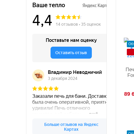
Об
Печ
For
89 
Об