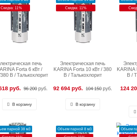
Скидка: 11%
Скидка: 11%
Скид
лектрическая печь
Электрическая печь
Элект
ARINA Forta 6 кВт /
KARINA Forta 10 кВт / 380
KARINA F
/380 В / Талькохлорит
В / Талькохлорит
В / 
618 руб.
92 694 руб.
124 20
96 200
руб.
104 150
руб.
В корзину
В корзину
ъем парной 38 м3
Объем парной 8 м3
Объем па