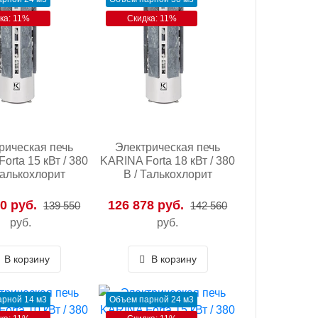
ка: 11%
Скидка: 11%
рическая печь
Электрическая печь
orta 15 кВт / 380
KARINA Forta 18 кВт / 380
Талькохлорит
В / Талькохлорит
0 руб.
126 878 руб.
139 550
142 560
руб.
руб.
В корзину
В корзину
рной 14 м3
Объем парной 24 м3