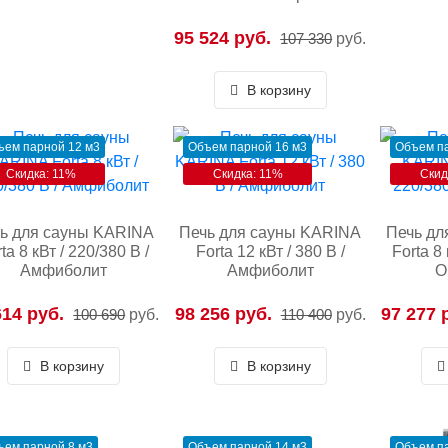
95 524 руб.
107 330
руб.
В корзину
ъем парной 12 м3
Объем парной 16 м3
Объем па
Скидка: 11%
Скидка: 11%
Скид
ь для сауны KARINA
Печь для сауны KARINA
Печь дл
ta 8 кВт / 220/380 В /
Forta 12 кВт / 380 В /
Forta 8 
Амфиболит
Амфиболит
О
614 руб.
98 256 руб.
97 277 
100 690
руб.
110 400
руб.
В корзину
В корзину
ъем парной 8 м3
Объем парной 14 м3
Объем па