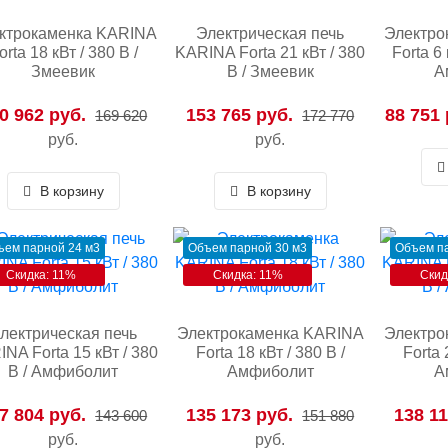
ктрокаменка KARINA
Электрическая печь
Электро
orta 18 кВт / 380 В /
KARINA Forta 21 кВт / 380
Forta 6 
Змеевик
В / Змеевик
А
0 962 руб.
153 765 руб.
88 751 
169 620
172 770
руб.
руб.
В корзину
В корзину
ъем парной 24 м3
Объем парной 30 м3
Объем па
Скидка: 11%
Скидка: 11%
Скид
лектрическая печь
Электрокаменка KARINA
Электро
NA Forta 15 кВт / 380
Forta 18 кВт / 380 В /
Forta 
В / Амфиболит
Амфиболит
А
7 804 руб.
135 173 руб.
138 11
143 600
151 880
руб.
руб.