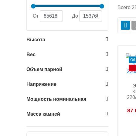
Всего
2
От
До
Высота
Вес
Об
Объем парной
Напряжение
Э
K
220
Мощность номинальная
87 
Масса камней