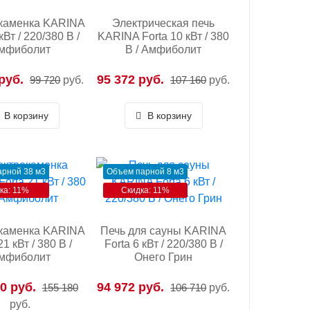
каменка KARINA
Электрическая печь
кВт / 220/380 В /
KARINA Forta 10 кВт / 380
мфиболит
В / Амфиболит
руб.
95 372 руб.
99 720
руб.
107 160
руб.
В корзину
В корзину
рной 38 м3
Объем парной 8 м3
ка: 11%
Скидка: 11%
каменка KARINA
Печь для сауны KARINA
21 кВт / 380 В /
Forta 6 кВт / 220/380 В /
мфиболит
Онего Грин
0 руб.
94 972 руб.
155 180
106 710
руб.
руб.