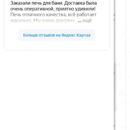
Труба для теплого пола из
Uni-Fitt 1"х3/4" 2 выхода
сшитого полиэтилена PE-RT
коллекторная группа для
16х2 Lavita
теплого пола нерж. сталь
32415S060502
9 500 руб.
8 200 руб.
В корзину
В корзину
Uni-Fitt 1"х3/4" 3 выхода
Uni-Fitt 1"х3/4" 4 выхода
коллекторная группа для
коллекторная группа для