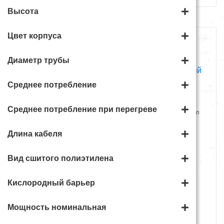
Высота
Цвет корпуса
Диаметр трубы
Среднее потребление
EASTEC 1м пленочный
LAVITA 0,8м пленочный
Среднее потребление при перегреве
инфракрасный теплый пол
инфракрасный теплый пол
730 руб.
600 руб.
Длина кабеля
Вид сшитого полиэтилена
В корзину
В корзину
Кислородный барьер
Комплект 0.5 м2
Комплект 0.5 - 0.83 м2
Мощность номинальная