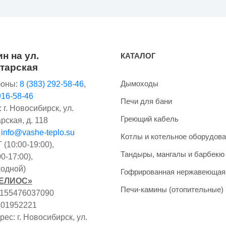
н на ул.
КАТАЛОГ
тарская
Дымоходы
оны:
8 (383) 292-58-46
,
916-58-46
Печи для бани
 г. Новосибирск, ул.
Греющий кабель
рская, д. 118
:
info@vashe-teplo.su
Котлы и котельное оборудов
(10:00-19:00),
Тандыры, мангалы и барбекю
0-17:00),
одной)
Гофрированная нержавеющая
ГЕЛИОС»
Печи-камины (отопительные)
1155476037090
401952221
ес: г. Новосибирск, ул.